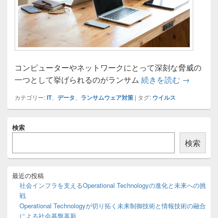
コンピューターやネットワークにとって深刻な脅威の
多層防御
一つとして挙げられるのがランサム
続きを読む
→
カテゴリー:
IT
、
データ
、
ランサムウェア対策
|
タグ:
ウイルス
メ
検索
イ
ン
検索
サ
イ
ド
バ
最近の投稿
ー
社会インフラを支えるOperational Technologyの進化と未来への挑
ウ
戦
ィ
Operational Technologyが切り拓く未来制御技術と情報技術の融合
ジ
による社会基盤革新
ェ