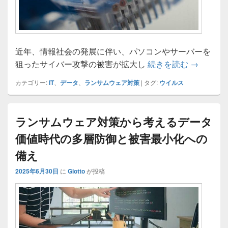
近年、情報社会の発展に伴い、パソコンやサーバーを
ランサム
狙ったサイバー攻撃の被害が拡大し
続きを読む
→
カテゴリー:
IT
、
データ
、
ランサムウェア対策
|
タグ:
ウイルス
ランサムウェア対策から考えるデータ
価値時代の多層防御と被害最小化への
備え
2025年6月30日
に
Giotto
が投稿