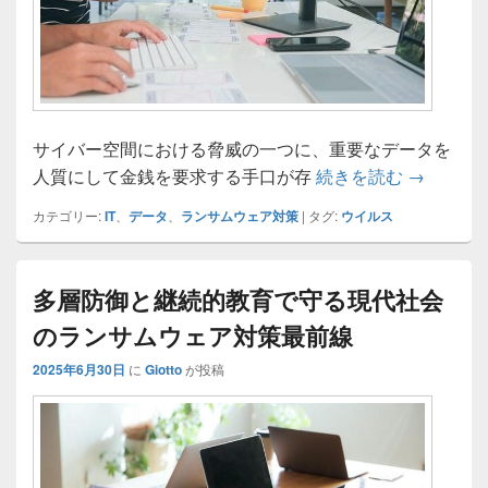
サイバー空間における脅威の一つに、重要なデータを
ランサム
人質にして金銭を要求する手口が存
続きを読む
→
カテゴリー:
IT
、
データ
、
ランサムウェア対策
|
タグ:
ウイルス
多層防御と継続的教育で守る現代社会
のランサムウェア対策最前線
2025年6月30日
に
Giotto
が投稿