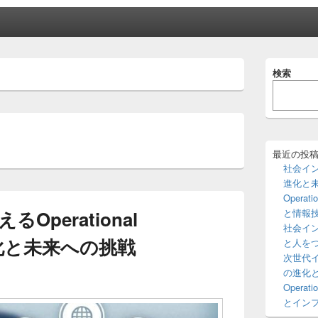
メ
検索
イ
ン
サ
イ
ド
バ
ー
最近の投
ウ
社会インフ
ィ
進化と
ジ
Opera
ェ
perational
と情報
ッ
社会インフ
ト
の進化と未来への挑戦
エ
と人を
リ
次世代イン
ア
の進化
Opera
とイン