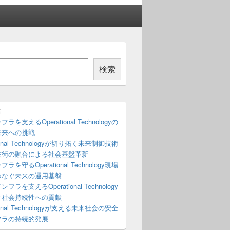
検索
稿
ラを支えるOperational Technologyの
未来への挑戦
tional Technologyが切り拓く未来制御技術
技術の融合による社会基盤革新
ラを守るOperational Technology現場
つなぐ未来の運用基盤
フラを支えるOperational Technology
と社会持続性への貢献
tional Technologyが支える未来社会の安全
フラの持続的発展