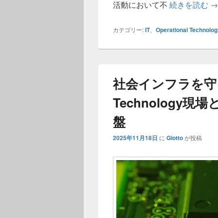
O
活動において不
続きを読む
→
カテゴリー:
IT
、
Operational Technolog
社会インフラを守るOp
Technology
盤
2025年11月18日
に
Giotto
が投稿