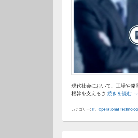
現代社会において、工場や発
社
根幹を支えるさ
続きを読む
→
カテゴリー:
IT
、
Operational Technolog