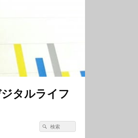
デジタルライフ
検
検
索:
索