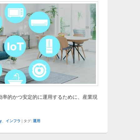
効率的かつ安定的に運用するために、産業現
世代インフラを支えるOperational Technologyの進化と社
y
、
インフラ
|
タグ:
運用