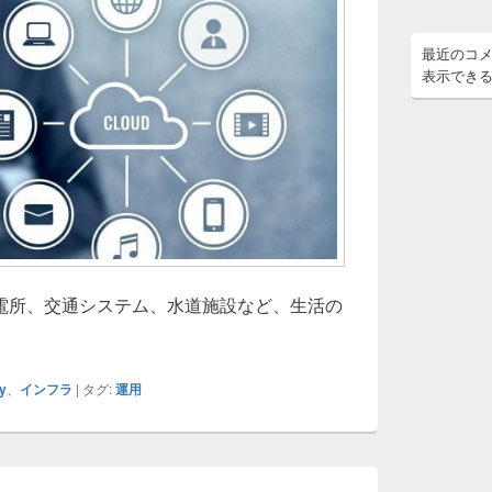
最近のコ
表示でき
電所、交通システム、水道施設など、生活の
会インフラを支えるOperational Technologyの進化と未来へ
y
、
インフラ
|
タグ:
運用