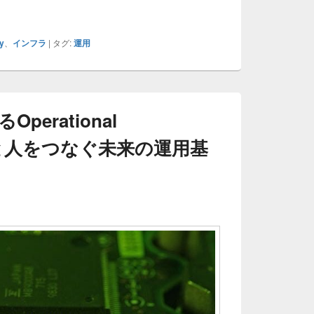
perational Technologyが切り拓く未来制御技術と情報技
y
、
インフラ
|
タグ:
運用
erational
現場と人をつなぐ未来の運用基