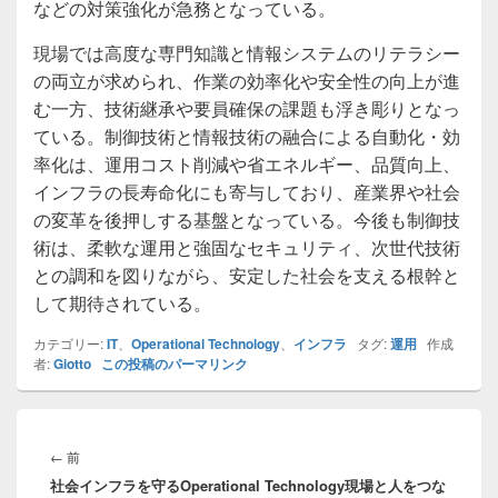
などの対策強化が急務となっている。
現場では高度な専門知識と情報システムのリテラシー
の両立が求められ、作業の効率化や安全性の向上が進
む一方、技術継承や要員確保の課題も浮き彫りとなっ
ている。制御技術と情報技術の融合による自動化・効
率化は、運用コスト削減や省エネルギー、品質向上、
インフラの長寿命化にも寄与しており、産業界や社会
の変革を後押しする基盤となっている。今後も制御技
術は、柔軟な運用と強固なセキュリティ、次世代技術
との調和を図りながら、安定した社会を支える根幹と
して期待されている。
カテゴリー:
IT
、
Operational Technology
、
インフラ
タグ:
運用
作成
者:
Giotto
この投稿のパーマリンク
投
稿
前
←
前
ナ
社会インフラを守るOperational Technology現場と人をつな
の