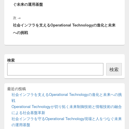
ビ
ぐ未来の運用基盤
投
ゲ
稿:
ー
次
次
→
シ
社会インフラを支えるOperational Technologyの進化と未来
の
ョ
への挑戦
投
ン
稿:
メ
検索
イ
ン
検索
サ
イ
ド
バ
最近の投稿
ー
社会インフラを支えるOperational Technologyの進化と未来への挑
ウ
戦
ィ
Operational Technologyが切り拓く未来制御技術と情報技術の融合
ジ
による社会基盤革新
ェ
ッ
社会インフラを守るOperational Technology現場と人をつなぐ未来
ト
の運用基盤
エ