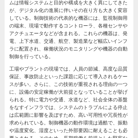
ムは情報システムと目的や構成を大きく異にしてきた
が、デジタル化の進展に伴いその在り方も大きく変容
している。制御技術の代表的な機器には、監視制御用
の端末、現場で動作するコントローラ、各種センサや
アクチュエータなどが含まれる。これらの機器は、発
電、上下水道、交通、航空、製造業など幅広いインフ
ラに配置され、稼働状況のモニタリングや機器の自動
制御を行っている。
工場やプラントの現場では、人員の節減、高度な品質
保証、事故防止といった課題に応じて導入されるケー
スが多い。さらに、この技術が重視される理由の一つ
に、設備の安定稼働が大前提となっていることが挙げ
られる。特に電力や交通、水道など、社会全体の基盤
をなすインフラでは、システムのトラブルによる停止
は広範囲に影響を及ぼすため、高い可用性や冗長性が
求められている。制御機器の動作環境は過酷で、振動
や温度変化、湿度といった外部要因に耐えることも必
要とされる。そのため、長期稼働を前提とした堅牢な